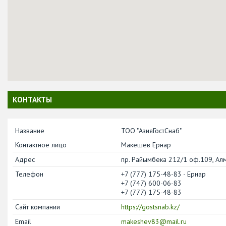
КОНТАКТЫ
ТОО "АзияГостСнаб"
Макешев Ернар
пр. Райымбека 212/1 оф.109, Алм
+7 (777) 175-48-83
Ернар
+7 (747) 600-06-83
+7 (777) 175-48-83
https://gostsnab.kz/
makeshev83@mail.ru