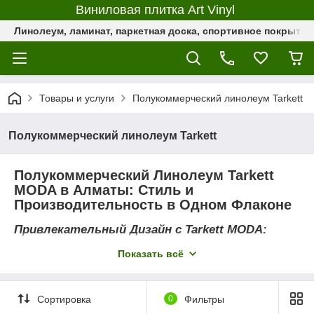
Виниловая плитка Art Vinyl
Линолеум, ламинат, паркетная доска, спортивное покрыти
Товары и услуги
Полукоммерческий линолеум Tarkett
Полукоммерческий линолеум Tarkett
Полукоммерческий Линолеум Tarkett
MODA в Алматы: Стиль и
Производительность в Одном Флаконе
Привлекательный Дизайн с Tarkett MODA:
Tarkett MODA предлагает привлекательные дизайны,
Показать всё
создавая стильные и современные интерьеры в Алматы.
Сочетание цветов и узоров, доступных в этой модели, делает
ее идеальным выбором для тех, кто ценит визуальное
Сортировка
0
Фильтры
восприятие в коммерческих и домашних помещениях.