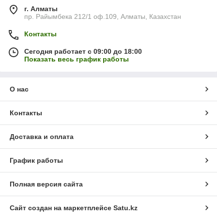
позволяет комбинировать при создании любых интерьеров,
г. Алматы
классических спокойных или ярких современных стилей.
пр. Райымбека 212/1 оф.109, Алматы, Казахстан
Квадратная плитка способна преображать внутреннее
пространство коммерческих объектов: магазинов,
Контакты
ресторанов, игровых комнат, лаунж зон в отелях и офисах.
Сегодня работает с 09:00 до 18:00
Ковровая плитка имеет прекрасные акустические,
Показать весь график работы
светоотражающие или поглощающие качества,
обеспечивает комфорт и бесшумность при ходьбе.
О нас
Основные преимущества ковровой
плитки
Контакты
- Высокая изностойкость и пожарная безопасность
коммерческой плитки.
Доставка и оплата
- Стабильность геометрических размеров ковровых плиток.
- Воплощение модных дизайнерских идей при сочетании
График работы
форм, рисунков, текстур и цветов.
- Сохранение привлекательного вида и цвета плиток на
Полная версия сайта
длительный срок службы.
Сайт создан на маркетплейсе
Satu.kz