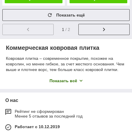
Показать ещё
1
/ 2
Коммерческая ковровая плитка
Ковровая плитка – современное покрытие, похожее на
ковролин, но менее гибкое, за счет жесткого основания. Чем
выше и плотнее ворс, тем больше класс ковровой плитки.
Ворс из синтетического волокна не впитывает грязь с обуви,
а задерживает её на поверхности. Покрытие из ковровой
Показать всё
плитки отличный тепло- и звукоизолятор. Коммерческую
плитку проще заменить при реальном износе в местах с
большой проходимостью, не снимая и не выбрасывая всё
О нас
покрытие.
Рейтинг не сформирован
Менее 5 отзывов за последний год
Эстетические свойства ковровой плитки
Работает с 10.12.2019
Разнообразие текстур и цветовой палитры ковровой плитки