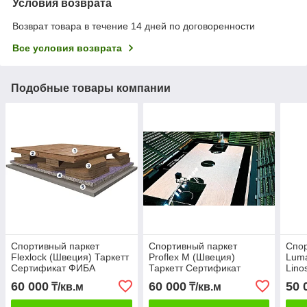
Условия возврата
Возврат товара в течение 14 дней по договоренности
Все условия возврата
Подобные товары компании
Спортивный паркет
Спортивный паркет
Спор
Flexlock (Швеция) Таркетт
Proflex M (Швеция)
Luma
Сертификат ФИБА
Таркетт Сертификат
Lino
ФИБА
Тарк
60 000
60 000
50 
₸/кв.м
₸/кв.м