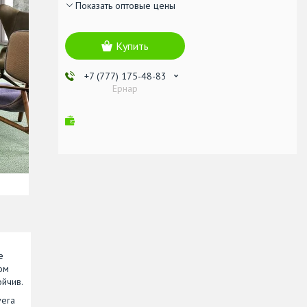
Показать оптовые цены
Купить
+7 (777) 175-48-83
Ернар
е
ом
ойчив.
vera