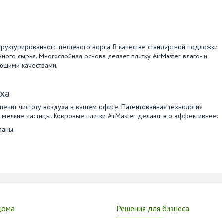
труктурированного петлевого ворса. В качестве стандартной подложки
ного сырья. Многослойная основа делает плитку AirMaster влаго- и
ющими качествами.
уха
печит чистоту воздуха в вашем офисе. Патентованная технология
 мелкие частицы. Ковровые плитки AirMaster делают это эффективнее:
ланы.
дома
Решения для бизнеса