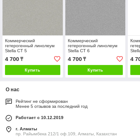
Коммерческий
Коммерческий
Ком
гетерогенный линолеум
гетерогенный линолеум
гете
Stella СТ 5
Stella СТ 6
Stel
4 700
4 700
4 7
₸
₸
Купить
Купить
О нас
Рейтинг не сформирован
Менее 5 отзывов за последний год
Работает с 10.12.2019
г. Алматы
пр. Райымбека 212/1 оф.109, Алматы, Казахстан