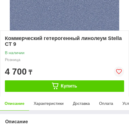
Коммерческий гетерогенный линолеум Stella
СТ 9
В наличии
Розница
4 700
₸
Купить
Описание
Характеристики
Доставка
Оплата
Усл
Описание