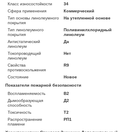
Класс износостойкости
34
Сфера применения
Коммерческий
Тип основы линолеумного
На утепленной основе
покрытия
Тип линолеумного
Поливинилхлоридный
покрытия
линолеум
Антистатический
Да
линолеум
Токопроводящий
Нет
линолеум
Свойства
R9
противоскольжения
Состояние
Новое
Показатели пожарной безопасности
Воспламеняемость
В2
Дымообразующая
Д2
способность
Токсичность
Т2
Распространение
РП1
пламени