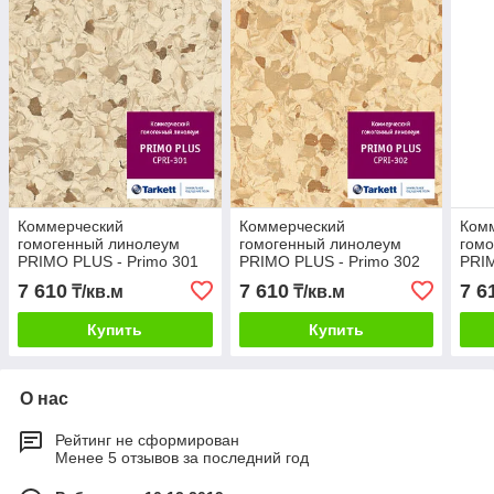
Коммерческий
Коммерческий
Ком
гомогенный линолеум
гомогенный линолеум
гом
PRIMO PLUS - Primo 301
PRIMO PLUS - Primo 302
PRIM
7 610
7 610
7 6
₸/кв.м
₸/кв.м
Купить
Купить
О нас
Рейтинг не сформирован
Менее 5 отзывов за последний год