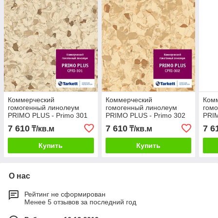
Коммерческий
Коммерческий
Ком
гомогенный линолеум
гомогенный линолеум
гом
PRIMO PLUS - Primo 301
PRIMO PLUS - Primo 302
PRIM
7 610
7 610
7 6
₸/кв.м
₸/кв.м
Купить
Купить
О нас
Рейтинг не сформирован
Менее 5 отзывов за последний год