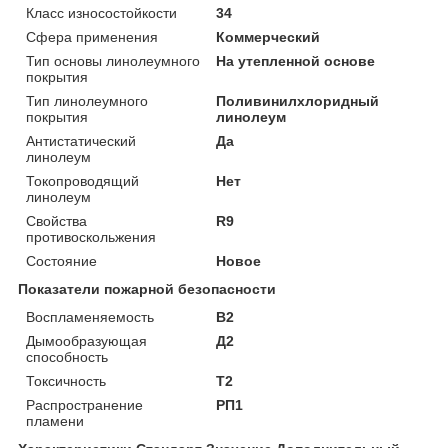
Класс износостойкости
34
Сфера применения
Коммерческий
Тип основы линолеумного
На утепленной основе
покрытия
Тип линолеумного
Поливинилхлоридный
покрытия
линолеум
Антистатический
Да
линолеум
Токопроводящий
Нет
линолеум
Свойства
R9
противоскольжения
Состояние
Новое
Показатели пожарной безопасности
Воспламеняемость
В2
Дымообразующая
Д2
способность
Токсичность
Т2
Распространение
РП1
пламени