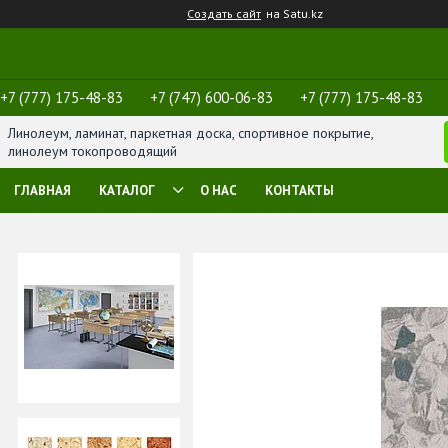
Создать сайт
на Satu.kz
+7 (777) 175-48-83
+7 (747) 600-06-83
+7 (777) 175-48-83
Линолеум, ламинат, паркетная доска, спортивное покрытие,
линолеум токопроводящий
ГЛАВНАЯ
КАТАЛОГ
О НАС
КОНТАКТЫ