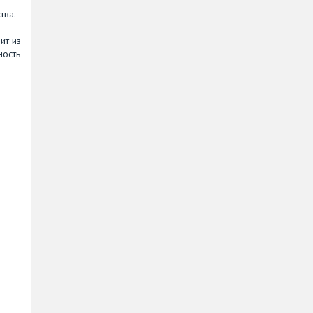
тва.
ит из
ность