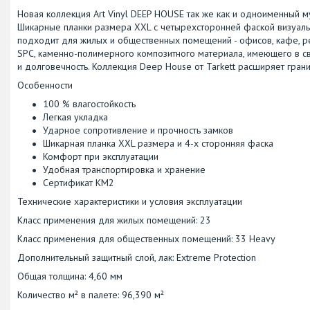
Новая коллекция Art Vinyl DEEP HOUSE так же как и одноименный м
Шикарные планки размера XXL с четырехсторонней фаской визуал
подходит для жилых и общественных помещений - офисов, кафе, ре
SPC, каменно-полимерного композитного материала, имеющего в с
и долговечность. Коллекция Deep House от Tarkett расширяет гра
Особенности
100 % влагостойкость
Легкая укладка
Ударное сопротивление и прочность замков
Шикарная планка XXL размера и 4-х сторонняя фаска
Комфорт при эксплуатации
Удобная транспортировка и хранение
Сертификат КМ2
Технические характеристики и условия эксплуатации
Класс применения для жилых помещений: 23
Класс применения для общественных помещений: 33 Heavy
Дополнительный защитный слой, лак: Extreme Protection
Общая толщина: 4,60 мм
Количество м² в палете: 96,390 м²