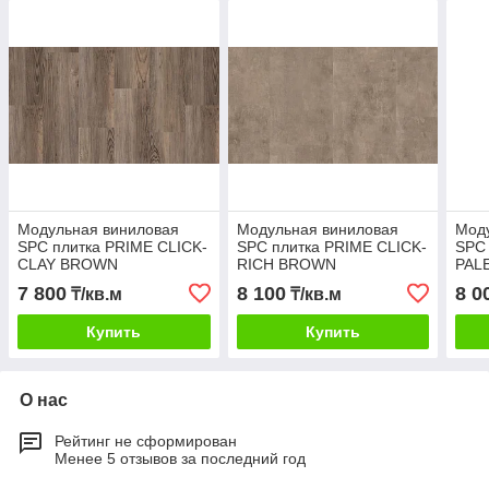
Модульная виниловая
Модульная виниловая
Мод
SPC плитка PRIME CLICK-
SPC плитка PRIME CLICK-
SPC 
CLAY BROWN
RICH BROWN
PAL
7 800
8 100
8 0
₸/кв.м
₸/кв.м
Купить
Купить
О нас
Рейтинг не сформирован
Менее 5 отзывов за последний год