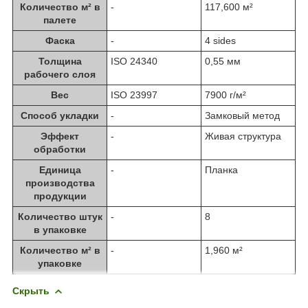
Количество м² в
-
117,600 м²
палете
Фаска
-
4 sides
Толщина
ISO 24340
0,55 мм
рабочего слоя
Вес
ISO 23997
7900 г/м²
Способ укладки
-
Замковый метод
Эффект
-
Живая структура
обработки
Единица
-
Планка
производства
продукции
Количество штук
-
8
в упаковке
Количество м² в
-
1,960 м²
упаковке
Скрыть