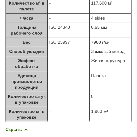
Количество м² в
-
117,600 м²
палете
Фаска
-
4 sides
Толщина
ISO 24340
0,55 мм
рабочего слоя
Вес
ISO 23997
7900 г/м²
Способ укладки
-
Замковый метод
Эффект
-
Живая структура
обработки
Единица
-
Планка
производства
продукции
Количество штук
-
8
в упаковке
Количество м² в
-
1,960 м²
упаковке
Скрыть