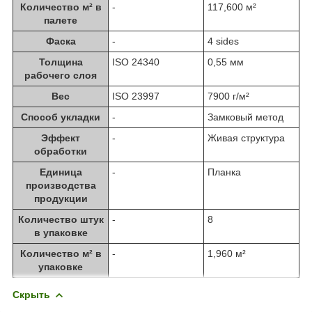
Количество м² в
-
117,600 м²
палете
Фаска
-
4 sides
Толщина
ISO 24340
0,55 мм
рабочего слоя
Вес
ISO 23997
7900 г/м²
Способ укладки
-
Замковый метод
Эффект
-
Живая структура
обработки
Единица
-
Планка
производства
продукции
Количество штук
-
8
в упаковке
Количество м² в
-
1,960 м²
упаковке
Скрыть