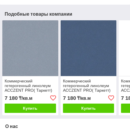
Подобные товары компании
Коммерческий
Коммерческий
Ком
гетерогенный линолеум
гетерогенный линолеум
гете
ACCZENT PRO( Таркетт)
ACCZENT PRO( Таркетт)
ACC
Aspect 10
Aspect 11
Aspe
7 180
7 180
7 1
₸/кв.м
₸/кв.м
Купить
Купить
О нас