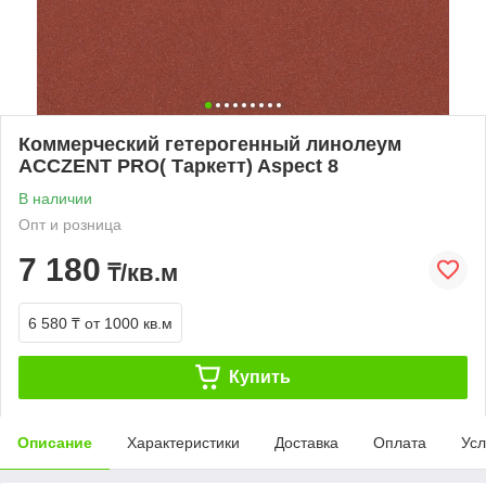
Коммерческий гетерогенный линолеум
ACCZENT PRO( Таркетт) Aspect 8
В наличии
Опт и розница
7 180
₸/кв.м
6 580 ₸
от 1000 кв.м
Купить
Описание
Характеристики
Доставка
Оплата
Усл