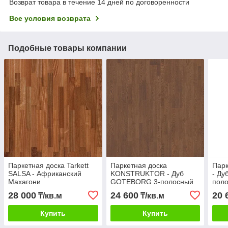
Возврат товара в течение 14 дней по договоренности
Все условия возврата
Подобные товары компании
Паркетная доска Tarkett
Паркетная доска
Парк
SALSA - Африканский
KONSTRUKTOR - Дуб
- Ду
Махагони
GOTEBORG 3-полосный
пол
28 000
24 600
20 
₸/кв.м
₸/кв.м
Купить
Купить