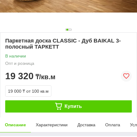
Паркетная доска CLASSIC - Дуб BAIKAL 3-
полосный ТАРКЕТТ
В наличии
Опт и розница
19 320
₸/кв.м
19 000 ₸
от 100 кв.м
Купить
Описание
Характеристики
Доставка
Оплата
Усл