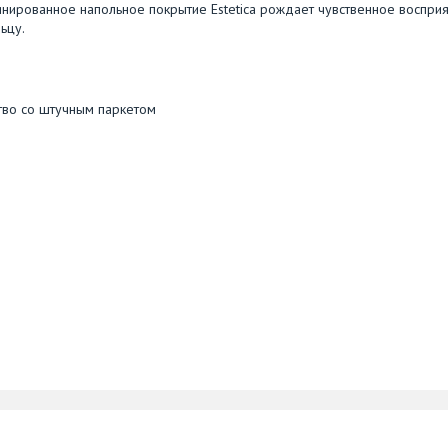
минированное напольное покрытие Estetica рождает чувственное воспри
ьцу.
тво со штучным паркетом