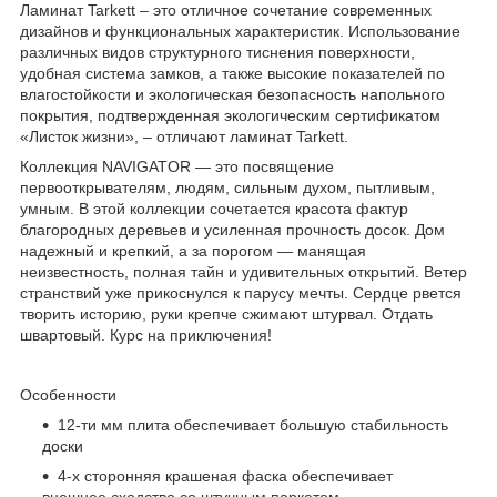
Ламинат Tarkett – это отличное сочетание современных
дизайнов и функциональных характеристик. Использование
различных видов структурного тиснения поверхности,
удобная система замков, а также высокие показателей по
влагостойкости и экологическая безопасность напольного
покрытия, подтвержденная экологическим сертификатом
«Листок жизни», – отличают ламинат Tarkett.
Коллекция NAVIGATOR — это посвящение
первооткрывателям, людям, сильным духом, пытливым,
умным. В этой коллекции сочетается красота фактур
благородных деревьев и усиленная прочность досок. Дом
надежный и крепкий, а за порогом — манящая
неизвестность, полная тайн и удивительных открытий. Ветер
странствий уже прикоснулся к парусу мечты. Сердце рвется
творить историю, руки крепче сжимают штурвал. Отдать
швартовый. Курс на приключения!
Особенности
12-ти мм плита обеспечивает большую стабильность
доски
4-х сторонняя крашеная фаска обеспечивает
внешнее сходство со штучным паркетом