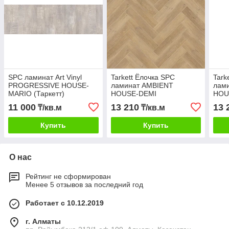
SPC ламинат Art Vinyl
Tarkett Ёлочка SPC
Tark
PROGRESSIVE HOUSE-
ламинат AMBIENT
лам
MARIO (Таркетт)
HOUSE-DEMI
HOU
11 000
13 210
13 
₸/кв.м
₸/кв.м
Купить
Купить
О нас
Рейтинг не сформирован
Менее 5 отзывов за последний год
Работает с 10.12.2019
г. Алматы