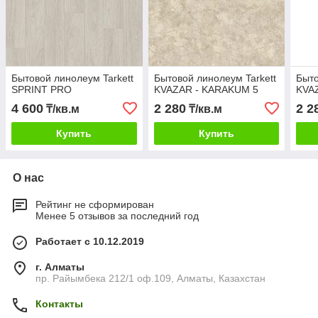
Бытовой линолеум Tarkett
Бытовой линолеум Tarkett
Быто
SPRINT PRO
KVAZAR - KARAKUM 5
KVAZ
4 600
2 280
2 2
₸/кв.м
₸/кв.м
Купить
Купить
О нас
Рейтинг не сформирован
Менее 5 отзывов за последний год
Работает с 10.12.2019
г. Алматы
пр. Райымбека 212/1 оф.109, Алматы, Казахстан
Контакты