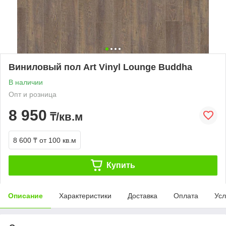
Виниловый пол Art Vinyl Lounge Buddha
В наличии
Опт и розница
8 950
₸/кв.м
8 600 ₸
от 100 кв.м
Купить
Описание
Характеристики
Доставка
Оплата
Усл