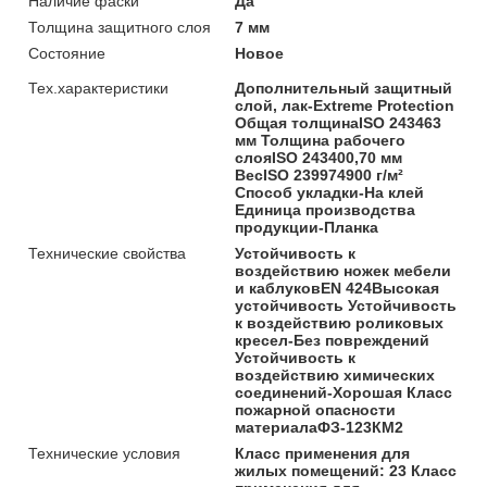
Наличие фаски
Да
Толщина защитного слоя
7 мм
Состояние
Новое
Тех.характеристики
Дополнительный защитный
слой, лак-Extreme Protection
Общая толщинаISO 243463
мм Толщина рабочего
слояISO 243400,70 мм
ВесISO 239974900 г/м²
Способ укладки-На клей
Единица производства
продукции-Планка
Технические свойства
Устойчивость к
воздействию ножек мебели
и каблуковEN 424Высокая
устойчивость Устойчивость
к воздействию роликовых
кресел-Без повреждений
Устойчивость к
воздействию химических
соединений-Хорошая Класс
пожарной опасности
материалаФЗ-123КМ2
Технические условия
Класс применения для
жилых помещений: 23 Класс