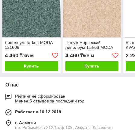
Линолеум Tarkett MODA -
Полукомерческий
Быто
121606
линолеум Tarkett MODA
KVA
4 460
4 460
2 2
₸/кв.м
₸/кв.м
Купить
Купить
О нас
Рейтинг не сформирован
Менее 5 отзывов за последний год
Работает с 10.12.2019
г. Алматы
пр. Райымбека 212/1 оф.109, Алматы, Казахстан