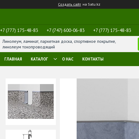
Создать сайт
на Satu.kz
+7 (777) 175-48-83
+7 (747) 600-06-83
+7 (777) 175-48-83
Линолеум, ламинат, паркетная доска, спортивное покрытие,
линолеум токопроводящий
ГЛАВНАЯ
КАТАЛОГ
О НАС
КОНТАКТЫ