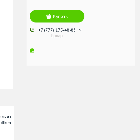
Купить
+7 (777) 175-48-83
Ернар
иль из
llken