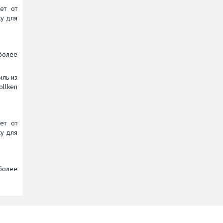
ет от
ку для
иболее
иль из
llken
ет от
ку для
иболее