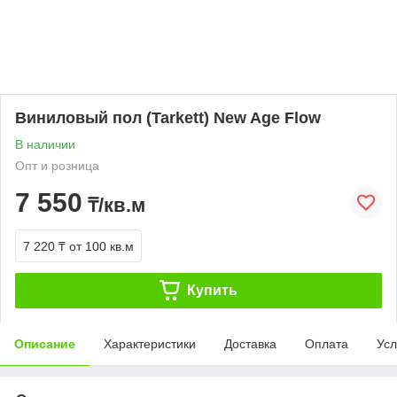
Виниловый пол (Tarkett) New Age Flow
В наличии
Опт и розница
7 550
₸/кв.м
7 220 ₸
от 100 кв.м
Купить
Описание
Характеристики
Доставка
Оплата
Усл