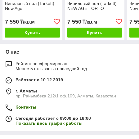
Виниловый пол (Tarkett)
Виниловый пол (Tarkett)
Вини
New Age
NEW AGE - ORTO
New 
7 550
7 550
7 5
₸/кв.м
₸/кв.м
Купить
Купить
О нас
Рейтинг не сформирован
Менее 5 отзывов за последний год
Работает с 10.12.2019
г. Алматы
пр. Райымбека 212/1 оф.109, Алматы, Казахстан
Контакты
Сегодня работает с 09:00 до 18:00
Показать весь график работы