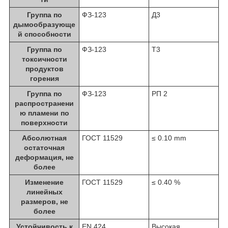
Группа по
ФЗ-123
Д3
дымообразующе
й способности
Группа по
ФЗ-123
Т3
токсичности
продуктов
горения
Группа по
ФЗ-123
РП 2
распространени
ю пламени по
поверхности
Абсолютная
ГОСТ 11529
≤ 0.10 mm
остаточная
деформация, не
более
Изменение
ГОСТ 11529
≤ 0.40 %
линейных
размеров, не
более
Устойчивость к
EN 424
Высокая