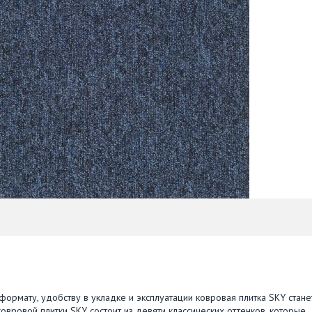
формату, удобству в укладке и эксплуатации ковровая плитка SKY стане
ровой плитки SKY cостоит из девяти классических оттенков, которые